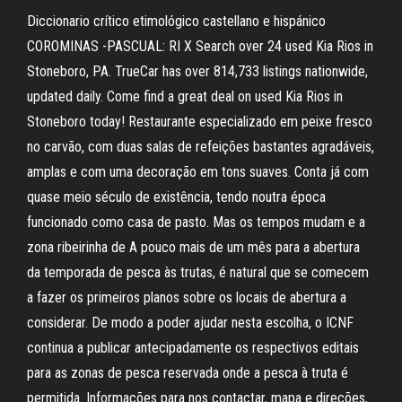
Diccionario crítico etimológico castellano e hispánico
COROMINAS -PASCUAL: RI X Search over 24 used Kia Rios in
Stoneboro, PA. TrueCar has over 814,733 listings nationwide,
updated daily. Come find a great deal on used Kia Rios in
Stoneboro today! Restaurante especializado em peixe fresco
no carvão, com duas salas de refeições bastantes agradáveis,
amplas e com uma decoração em tons suaves. Conta já com
quase meio século de existência, tendo noutra época
funcionado como casa de pasto. Mas os tempos mudam e a
zona ribeirinha de A pouco mais de um mês para a abertura
da temporada de pesca às trutas, é natural que se comecem
a fazer os primeiros planos sobre os locais de abertura a
considerar. De modo a poder ajudar nesta escolha, o ICNF
continua a publicar antecipadamente os respectivos editais
para as zonas de pesca reservada onde a pesca à truta é
permitida. Informações para nos contactar, mapa e direções,