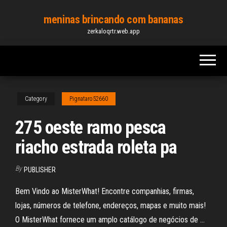
Skip
meninas brincando com bananas
to
zerkaloqrtr.web.app
the
content
Category
Pignataro52660
275 oeste ramo pesca
riacho estrada roleta pa
By
PUBLISHER
Bem Vindo ao MisterWhat! Encontre companhias, firmas,
lojas, números de telefone, endereços, mapas e muito mais!
O MisterWhat fornece um amplo catálogo de negócios de …