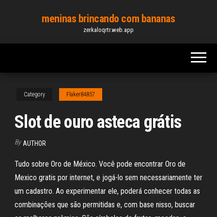
Skip
meninas brincando com bananas
to
zerkaloqrtr.web.app
the
content
Category
Flaker84857
Slot de ouro asteca grátis
By
AUTHOR
Tudo sobre Oro de México. Você pode encontrar Oro de
Mexico gratis por internet, e jogá-lo sem necessariamente ter
um cadastro. Ao experimentar ele, poderá conhecer todas as
combinações que são permitidas e, com base nisso, buscar