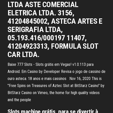
LTDA ASTE COMERCIAL
ELETRICA LTDA. 3156,
41204845002, ASTECA ARTES E
SERIGRAFIA LTDA,
05.193.416/000197 11407,
41204923313, FORMULA SLOT
CAR LTDA.
Baixe 777 Slots - Slots grátis em Vegas! v1.0.113 para
Android. Em Casino by Developer Revisa o jogo de cassino de
ouro asteca. 18 anos e mais cassinos Nov 16, 2020 This is
"Free Spins on Treasures of Aztec Slot at BitStarz Casino" by
BitStarz Casino on Vimeo, the home for high quality videos
and the people
Slots machine grátis, para se divertir à