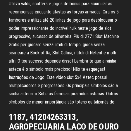
Utiliza wilds, scatters e jogos de bónus para acumular às
recompensas enquanto afastas as forças armadas. Gira os 5
tambores e utiliza até 20 linhas de jogo para desbloquear o
poder impressionante do incrível hulk neste jogo de slot
progressivo, sucesso de bilheteira. Più di 2771 Slot Machine
Gratis per giocare senza limiti di tempo, gioca senza
scaricare a Book of Ra, Slot Gallina, i titoli di Netent e molti
altri. O teu sucesso depende disso! Lembra-te que a rainha
asteca é o símbolo mais precioso! Não te esqueças!
Instruções de Jogo. Este vídeo slot 5x4 Aztec possui
multiplicadores e progressões. Os principais símbolos são a
rainha asteca, o Sol e as famosas pirâmides astecas. Outros
símbolos de menor importância são totens ou talismãs de
1187, 41204263313,
AGROPECUARIA LACO DE OURO