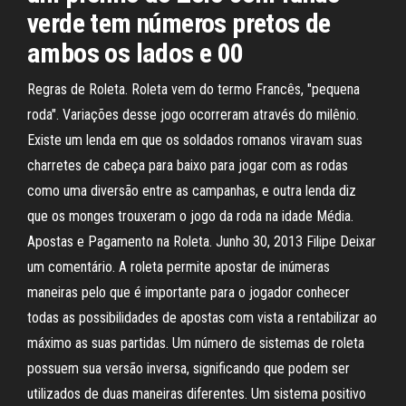
verde tem números pretos de
ambos os lados e 00
Regras de Roleta. Roleta vem do termo Francês, "pequena
roda". Variações desse jogo ocorreram através do milênio.
Existe um lenda em que os soldados romanos viravam suas
charretes de cabeça para baixo para jogar com as rodas
como uma diversão entre as campanhas, e outra lenda diz
que os monges trouxeram o jogo da roda na idade Média.
Apostas e Pagamento na Roleta. Junho 30, 2013 Filipe Deixar
um comentário. A roleta permite apostar de inúmeras
maneiras pelo que é importante para o jogador conhecer
todas as possibilidades de apostas com vista a rentabilizar ao
máximo as suas partidas. Um número de sistemas de roleta
possuem sua versão inversa, significando que podem ser
utilizados de duas maneiras diferentes. Um sistema positivo