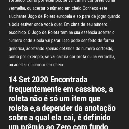
sorteado, como por exemplo, se vai cair na cor preta ou na
vermelha, ou acertar o número em cheio Conheça este
alucinante Jogo de Roleta europeia e só pare de jogar quando
a bola estiver onde você quer. Em cima de seu número
escolhido. O Jogo de Roleta tem na sua essência acertar o
número onde a bola vai parar. Isso pode ser feito de forma
genérica, acertando apenas detalhes do número sorteado,
como por exemplo, se vai cair na cor preta ou na vermelha,
ou acertar o número em cheio
14 Set 2020 Encontrada
frequentemente em cassinos, a
roleta não é só um item que
roleta e,a depender da anotação
sobre a qual ela cai, é definido
um prêmio ao Zero com fundo