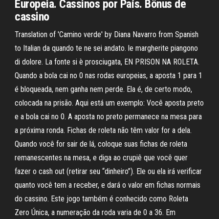
Europeia. Cassinos por País. Bônus de
cassino
Translation of 'Camino verde' by Diana Navarro from Spanish
to Italian da quando te ne sei andato. le margherite piangono
di dolore. La fonte si è prosciugata, EN PRISON NA ROLETA.
Quando a bola cai no 0 nas rodas europeias, a aposta 1 para 1
é bloqueada, nem ganha nem perde. Ela é, de certo modo,
colocada na prisão. Aqui está um exemplo: Você aposta preto
e a bola cai no 0. A aposta no preto permanece na mesa para
a próxima ronda. Fichas de roleta não têm valor for a dela.
Quando você for sair de lá, coloque suas fichas de roleta
remanescentes na mesa, e diga ao crupiê que você quer
fazer o cash out (retirar seu “dinheiro”). Ele ou ela irá verificar
quanto você tem a receber, e dará o valor em fichas normais
do cassino. Este jogo também é conhecido como Roleta
Zero Única, a numeração da roda varia de 0 a 36. Em